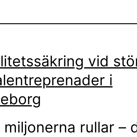
litetssäkring vid stö
alentreprenader i
eborg
 miljonerna rullar – 