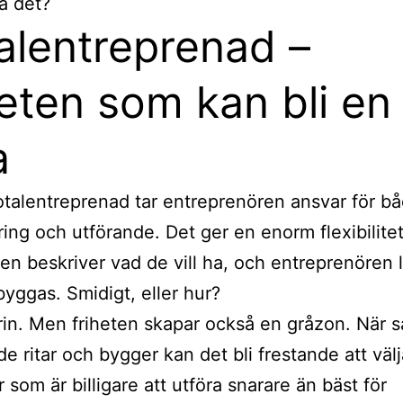
a det?
alentreprenad –
heten som kan bli en
a
otalentreprenad tar entreprenören ansvar för b
ring och utförande. Det ger en enorm flexibilitet
ren beskriver vad de vill ha, och entreprenören 
byggas. Smidigt, eller hur?
orin. Men friheten skapar också en gråzon. När
de ritar och bygger kan det bli frestande att välj
 som är billigare att utföra snarare än bäst för