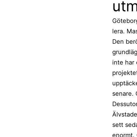
utm
Göteborg
lera. Ma
Den berö
grundläg
inte har
projekte
upptäcke
senare. 
Dessutom
Älvstade
sett sed
enormt. 