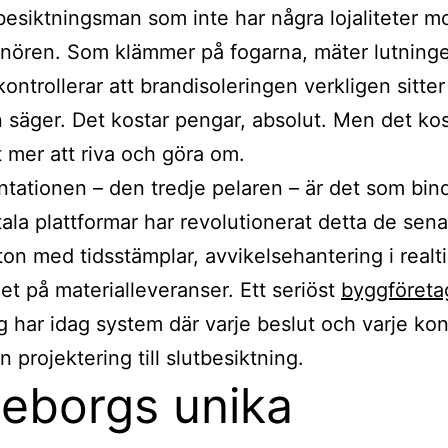
besiktningsman som inte har några lojaliteter m
nören. Som klämmer på fogarna, mäter lutning
kontrollerar att brandisoleringen verkligen sitter
n säger. Det kostar pengar, absolut. Men det kos
t mer att riva och göra om.
ationen – den tredje pelaren – är det som bin
itala plattformar har revolutionerat detta de sen
ton med tidsstämplar, avvikelsehantering i realti
et på materialleveranser. Ett seriöst
byggföretag
g
har idag system där varje beslut och varje kon
ån projektering till slutbesiktning.
eborgs unika