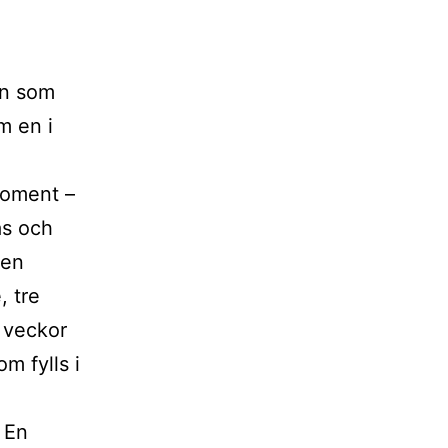
on som
em en i
moment –
as och
Men
, tre
 veckor
m fylls i
 En