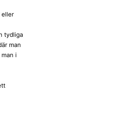
eller
n tydliga
 där man
r man i
tt