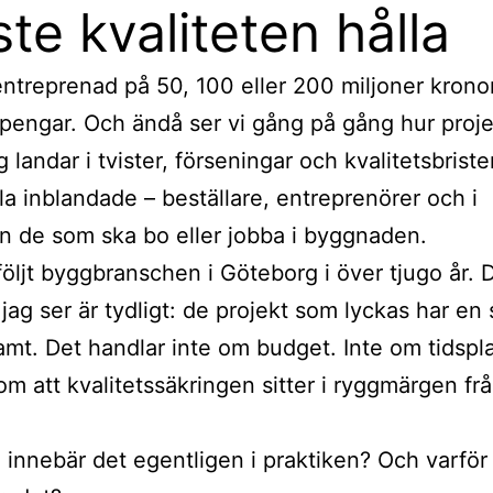
te kvaliteten hålla
entreprenad på 50, 100 eller 200 miljoner kronor
pengar. Och ändå ser vi gång på gång hur proje
 landar i tvister, förseningar och kvalitetsbrist
lla inblandade – beställare, entreprenörer och i
n de som ska bo eller jobba i byggnaden.
följt byggbranschen i Göteborg i över tjugo år. 
jag ser är tydligt: de projekt som lyckas har en
t. Det handlar inte om budget. Inte om tidspl
om att kvalitetssäkringen sitter i ryggmärgen fr
innebär det egentligen i praktiken? Och varför