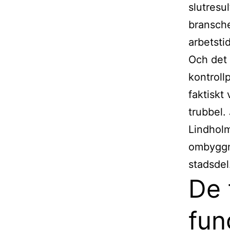
slutresul
bransche
arbetstid
Och det 
kontroll
faktiskt
trubbel.
Lindholm
ombyggn
stadsdel
De 
fun