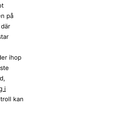
ot
en på
 där
tar
der ihop
aste
d,
 i
troll kan