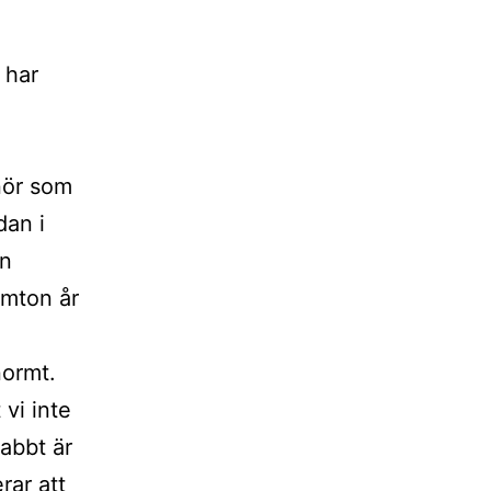
 har
nör som
dan i
an
emton år
normt.
vi inte
abbt är
rar att