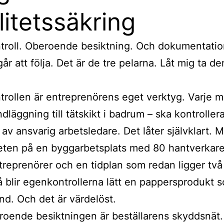
litetssäkring
troll. Oberoende besiktning. Och dokumentati
går att följa. Det är de tre pelarna. Låt mig ta d
rollen är entreprenörens eget verktyg. Varje 
ndläggning till tätskikt i badrum – ska kontroller
 av ansvarig arbetsledare. Det låter självklart. 
eten på en byggarbetsplats med 80 hantverkare
reprenörer och en tidplan som redan ligger två
 blir egenkontrollerna lätt en pappersprodukt so
and. Och det är värdelöst.
oende besiktningen är beställarens skyddsnät.