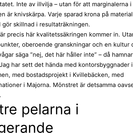
tatet. Inte av illvilja – utan för att marginalerna i
n är knivskärpa. Varje sparad krona på material 
 gör skillnad i resultaträkningen.
är precis här kvalitetssäkringen kommer in. Uta
punkter, oberoende granskningar och en kultur
 vågar säga ”nej, det här håller inte” – då hamna
 Jag har sett det hända med kontorsbyggnader i
en, med bostadsprojekt i Kvillebäcken, med
ationer i Majorna. Mönstret är detsamma oavse
.
tre pelarna i
gerande