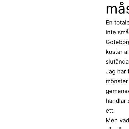
mås
En total
inte små
Göteborg
kostar a
slutända
Jag har 
mönster 
gemensam
handlar 
ett.
Men vad 