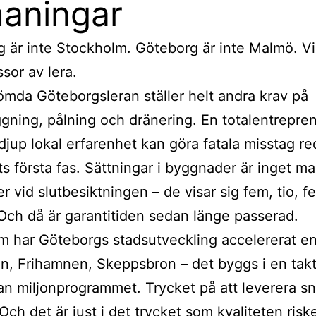
aningar
 är inte Stockholm. Göteborg är inte Malmö. Vi
ssor av lera.
mda Göteborgsleran ställer helt andra krav på
gning, pålning och dränering. En totalentrepre
 djup lokal erfarenhet kan göra fatala misstag re
ts första fas. Sättningar i byggnader är inget m
r vid slutbesiktningen – de visar sig fem, tio, f
Och då är garantitiden sedan länge passerad.
 har Göteborgs stadsutveckling accelererat e
n, Frihamnen, Skeppsbron – det byggs i en takt 
an miljonprogrammet. Trycket på att leverera sn
Och det är just i det trycket som kvaliteten riske