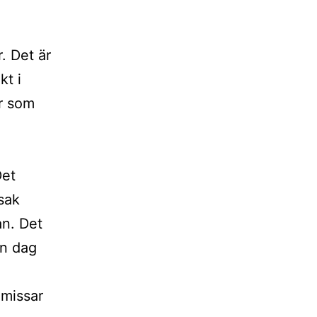
. Det är
kt i
er som
Det
 sak
an. Det
ån dag
 missar