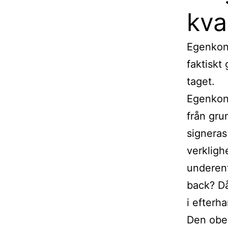
kva
Egenkon
faktiskt 
taget.
Egenkont
från gru
signeras
verkligh
underent
back? Då
i efterh
Den ober