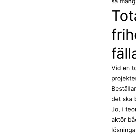
så mång
Tot
fri
fäll
Vid en t
projekte
Beställa
det ska 
Jo, i te
aktör bå
lösningar