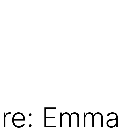
are:
Emma