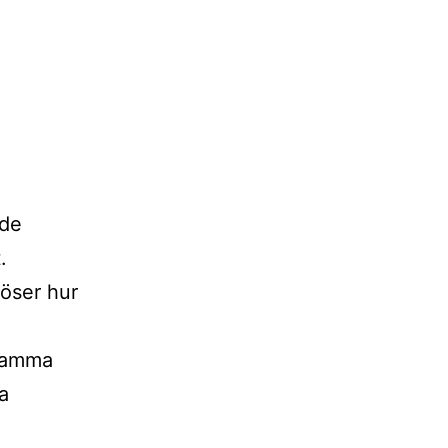
åde
.
löser hur
 samma
a