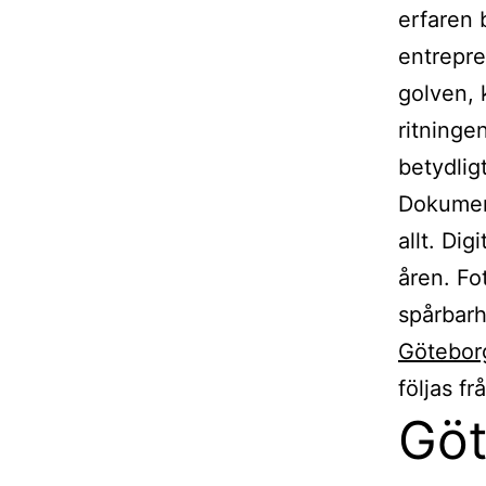
erfaren 
entrepre
golven, 
ritninge
betydlig
Dokument
allt. Dig
åren. Fo
spårbarh
Götebor
följas fr
Göt