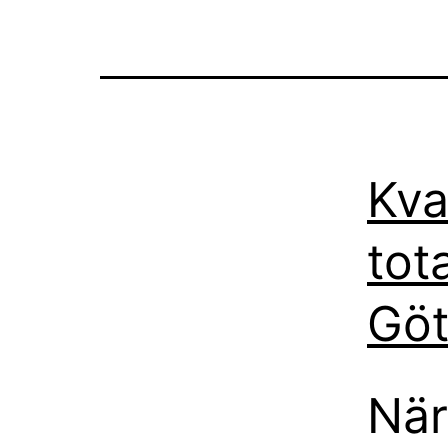
Kva
tot
Göt
När