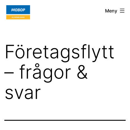
Hoppa
Mobop.org
Meny
till
innehåll
Företagsflytt
– frågor &
svar