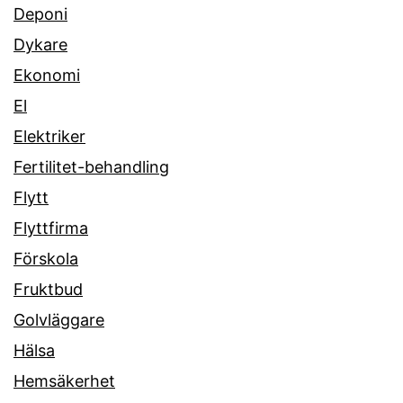
Deponi
Dykare
Ekonomi
El
Elektriker
Fertilitet-behandling
Flytt
Flyttfirma
Förskola
Fruktbud
Golvläggare
Hälsa
Hemsäkerhet