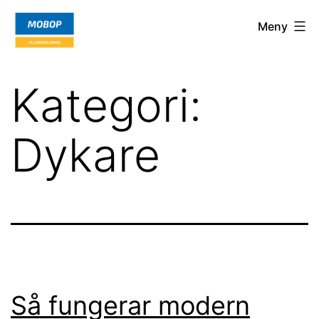
Hoppa
Mobop.org
Meny
till
innehåll
Kategori:
Dykare
Så fungerar modern