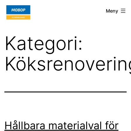
Hoppa
Mobop.org
Meny
till
innehåll
Kategori:
Köksrenoverin
Hållbara materialval för