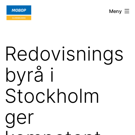
Hoppa
Mobop.org
Meny
till
innehåll
Redovisnings
byrå i
Stockholm
ger