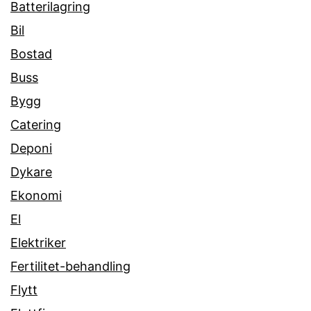
Batterilagring
Bil
Bostad
Buss
Bygg
Catering
Deponi
Dykare
Ekonomi
El
Elektriker
Fertilitet-behandling
Flytt